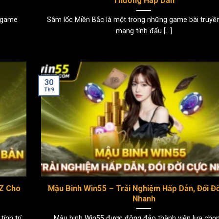
Thưởng Hấp Dẫn
g game
Sâm lốc Miền Bắc là một trong những game bài truyề
mang tính đấu [...]
30
Th9
Z Cho
Mậu Binh Win55 – Trải Nghiệm Hấp Dẫn, Đổi Đ
Nhanh
ính trí
Mậu binh Win55 được đông đảo thành viên lựa chọ