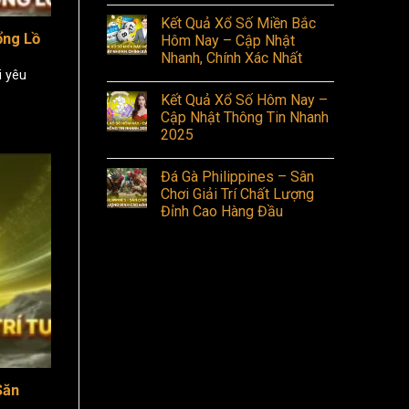
Kết Quả Xổ Số Miền Bắc
ổng Lồ
Hôm Nay – Cập Nhật
Nhanh, Chính Xác Nhất
i yêu
Kết Quả Xổ Số Hôm Nay –
Cập Nhật Thông Tin Nhanh
2025
Đá Gà Philippines – Sân
Chơi Giải Trí Chất Lượng
Đỉnh Cao Hàng Đầu
Săn