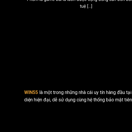
tuệ [...]
WIN55
là một trong những nhà cái uy tín hàng đầu tại
diện hiện đại, dễ sử dụng cùng hệ thống bảo mật tiên