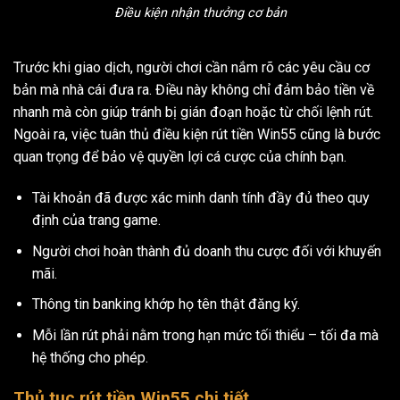
Điều kiện nhận thưởng cơ bản
Trước khi giao dịch, người chơi cần nắm rõ các yêu cầu cơ
bản mà nhà cái đưa ra. Điều này không chỉ đảm bảo tiền về
nhanh mà còn giúp tránh bị gián đoạn hoặc từ chối lệnh rút.
Ngoài ra, việc tuân thủ điều kiện rút tiền Win55 cũng là bước
quan trọng để bảo vệ quyền lợi cá cược của chính bạn.
Tài khoản đã được xác minh danh tính đầy đủ theo quy
định của trang game.
Người chơi hoàn thành đủ doanh thu cược đối với khuyến
mãi.
Thông tin banking khớp họ tên thật đăng ký.
Mỗi lần rút phải nằm trong hạn mức tối thiểu – tối đa mà
hệ thống cho phép.
Thủ tục rút tiền Win55 chi tiết