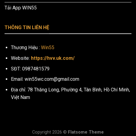
Tải App WIN55
THÔNG TIN LIÊN HỆ
Thương Hiệu :
Win55
Website:
https://hvv.uk.com/
SĐT: 0987481579
Email:
win55wc.com@gmail.com
Địa chỉ: 78 Thăng Long, Phường 4, Tân Bình, Hồ Chí Minh,
Việt Nam
Copyright 2026 ©
Flatsome Theme