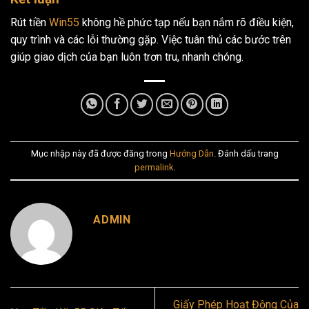
Rút tiền
Win55
không hề phức tạp nếu bạn nắm rõ điều kiện,
quy trình và các lỗi thường gặp. Việc tuân thủ các bước trên
giúp giao dịch của bạn luôn trơn tru, nhanh chóng.
Mục nhập này đã được đăng trong
Hướng Dẫn
. Đánh dấu trang
permalink
.
ADMIN
Giấy Phép Hoạt Động Của