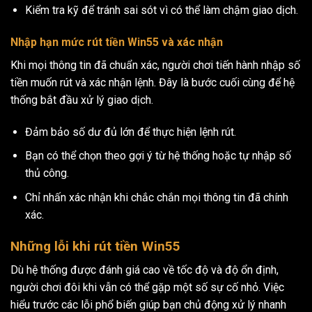
Kiểm tra kỹ để tránh sai sót vì có thể làm chậm giao dịch.
Nhập hạn mức rút tiền Win55 và xác nhận
Khi mọi thông tin đã chuẩn xác, người chơi tiến hành nhập số
tiền muốn rút và xác nhận lệnh. Đây là bước cuối cùng để hệ
thống bắt đầu xử lý giao dịch.
Đảm bảo số dư đủ lớn để thực hiện lệnh rút.
Bạn có thể chọn theo gợi ý từ hệ thống hoặc tự nhập số
thủ công.
Chỉ nhấn xác nhận khi chắc chắn mọi thông tin đã chính
xác.
Những lỗi khi rút tiền Win55
Dù hệ thống được đánh giá cao về tốc độ và độ ổn định,
người chơi đôi khi vẫn có thể gặp một số sự cố nhỏ. Việc
hiểu trước các lỗi phổ biến giúp bạn chủ động xử lý nhanh