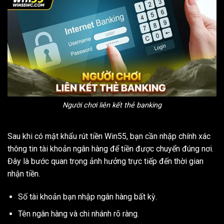
Người chơi liên kết thẻ banking
Sau khi có mật khẩu rút tiền Win55, bạn cần nhập chính xác
thông tin tài khoản ngân hàng để tiền được chuyển đúng nơi.
Đây là bước quan trọng ảnh hưởng trực tiếp đến thời gian
nhận tiền.
Số tài khoản bạn nhập ngân hàng bất kỳ.
Tên ngân hàng và chi nhánh rõ ràng.