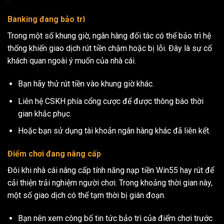
Banking đang bảo trì
Trong một số khung giờ, ngân hàng đối tác có thể bảo trì hệ
thống khiến giao dịch rút tiền chậm hoặc bị lỗi. Đây là sự cố
khách quan ngoài ý muốn của nhà cái.
Bạn hãy thử rút tiền vào khung giờ khác.
Liên hệ CSKH phía cổng cược để được thông báo thời
gian khắc phục.
Hoặc bạn sử dụng tài khoản ngân hàng khác đã liên kết.
Điểm chơi đang nâng cấp
Đôi khi nhà cái nâng cấp tính năng nạp tiền Win55 hay rút để
cải thiện trải nghiệm người chơi. Trong khoảng thời gian này,
một số giao dịch có thể tạm thời bị gián đoạn.
Bạn nên xem công bố tin tức bảo trì của điểm chơi trước