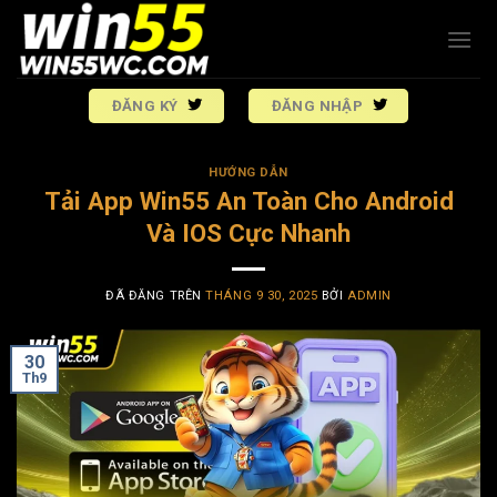
Chuyển
đến
nội
dung
ĐĂNG KÝ
ĐĂNG NHẬP
HƯỚNG DẪN
Tải App Win55 An Toàn Cho Android
Và IOS Cực Nhanh
ĐÃ ĐĂNG TRÊN
THÁNG 9 30, 2025
BỞI
ADMIN
30
Th9