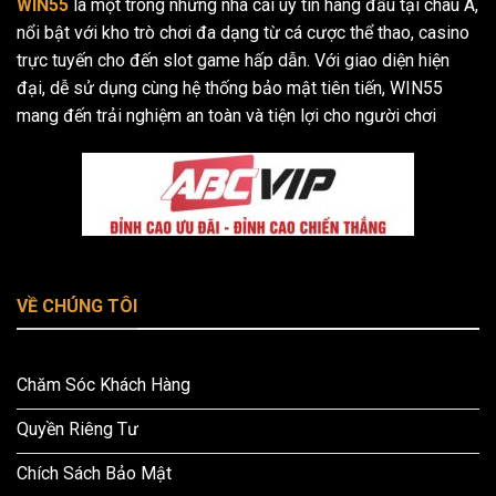
WIN55
là một trong những nhà cái uy tín hàng đầu tại châu Á,
nổi bật với kho trò chơi đa dạng từ cá cược thể thao, casino
trực tuyến cho đến slot game hấp dẫn. Với giao diện hiện
đại, dễ sử dụng cùng hệ thống bảo mật tiên tiến, WIN55
mang đến trải nghiệm an toàn và tiện lợi cho người chơi
VỀ CHÚNG TÔI
Chăm Sóc Khách Hàng
Quyền Riêng Tư
Chích Sách Bảo Mật