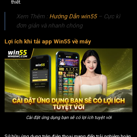
thiết.
Xem Thêm :
Hướng Dẫn win55
– Cực kì
đơn giản và nhanh chóng
Lợi ích khi tải app Win55 về máy
Cài đặt ứng dụng bạn sẽ có lợi ích tuyệt vời
Sở hữu ứng dụng trên điện thoại mang đến trải nghiệm hoàn