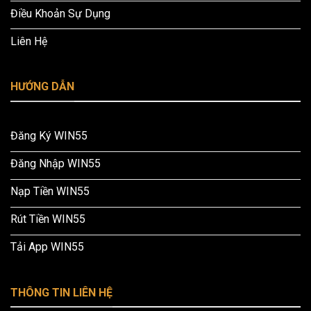
Điều Khoản Sự Dụng
Liên Hệ
HƯỚNG DẪN
Đăng Ký WIN55
Đăng Nhập WIN55
Nạp Tiền WIN55
Rút Tiền WIN55
Tải App WIN55
THÔNG TIN LIÊN HỆ