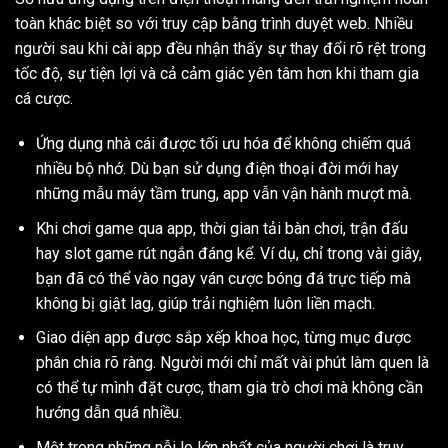
toàn khác biệt so với truy cập bằng trình duyệt web. Nhiều
người sau khi cài app đều nhận thấy sự thay đổi rõ rệt trong
tốc độ, sự tiện lợi và cả cảm giác yên tâm hơn khi tham gia
cá cược.
Ứng dụng nhà cái được tối ưu hóa để không chiếm quá
nhiều bộ nhớ. Dù bạn sử dụng điện thoại đời mới hay
những mẫu máy tầm trung, app vẫn vận hành mượt mà.
Khi chơi game qua app, thời gian tải bàn chơi, trận đấu
hay slot game rút ngắn đáng kể. Ví dụ, chỉ trong vài giây,
bạn đã có thể vào ngay ván cược bóng đá trực tiếp mà
không bị giật lag, giúp trải nghiệm luôn liền mạch.
Giao diện app được sắp xếp khoa học, từng mục được
phân chia rõ ràng. Người mới chỉ mất vài phút làm quen là
có thể tự mình đặt cược, tham gia trò chơi mà không cần
hướng dẫn quá nhiều.
Một trong những nỗi lo lớn nhất của người chơi là truy