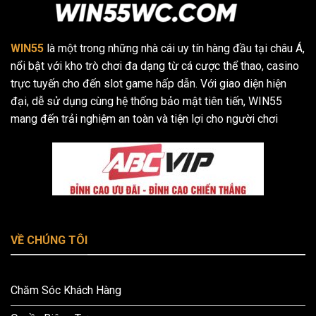
WIN55
là một trong những nhà cái uy tín hàng đầu tại châu Á,
nổi bật với kho trò chơi đa dạng từ cá cược thể thao, casino
trực tuyến cho đến slot game hấp dẫn. Với giao diện hiện
đại, dễ sử dụng cùng hệ thống bảo mật tiên tiến, WIN55
mang đến trải nghiệm an toàn và tiện lợi cho người chơi
VỀ CHÚNG TÔI
Chăm Sóc Khách Hàng