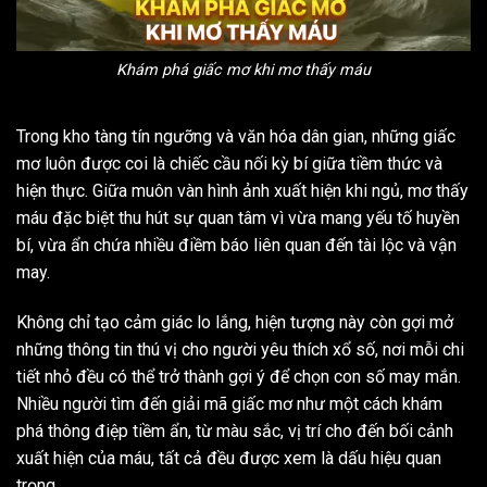
Khám phá giấc mơ khi mơ thấy máu
Trong kho tàng tín ngưỡng và văn hóa dân gian, những giấc
mơ luôn được coi là chiếc cầu nối kỳ bí giữa tiềm thức và
hiện thực. Giữa muôn vàn hình ảnh xuất hiện khi ngủ, mơ thấy
máu đặc biệt thu hút sự quan tâm vì vừa mang yếu tố huyền
bí, vừa ẩn chứa nhiều điềm báo liên quan đến tài lộc và vận
may.
Không chỉ tạo cảm giác lo lắng, hiện tượng này còn gợi mở
những thông tin thú vị cho người yêu thích xổ số, nơi mỗi chi
tiết nhỏ đều có thể trở thành gợi ý để chọn con số may mắn.
Nhiều người tìm đến giải mã giấc mơ như một cách khám
phá thông điệp tiềm ẩn, từ màu sắc, vị trí cho đến bối cảnh
xuất hiện của máu, tất cả đều được xem là dấu hiệu quan
trọng.