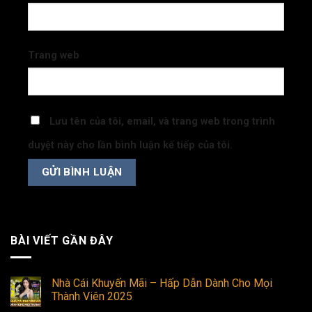
Trang web
Lưu tên của tôi, email, và trang web trong trình
duyệt này cho lần bình luận kế tiếp của tôi.
BÀI VIẾT GẦN ĐÂY
Nhà Cái Khuyến Mãi – Hấp Dẫn Dành Cho Mọi
Thành Viên 2025