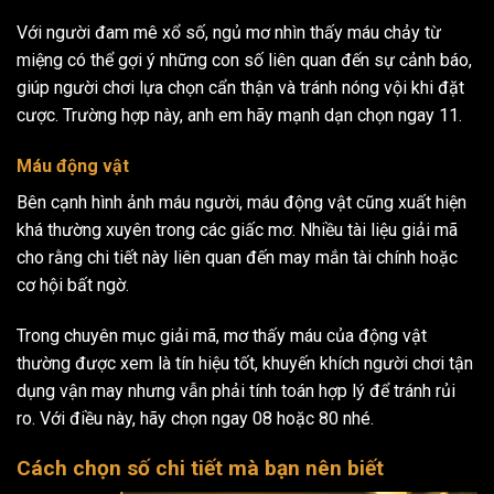
Với người đam mê xổ số, ngủ mơ nhìn thấy máu chảy từ
miệng có thể gợi ý những con số liên quan đến sự cảnh báo,
giúp người chơi lựa chọn cẩn thận và tránh nóng vội khi đặt
cược. Trường hợp này, anh em hãy mạnh dạn chọn ngay 11.
Máu động vật
Bên cạnh hình ảnh máu người, máu động vật cũng xuất hiện
khá thường xuyên trong các giấc mơ. Nhiều tài liệu giải mã
cho rằng chi tiết này liên quan đến may mắn tài chính hoặc
cơ hội bất ngờ.
Trong chuyên mục giải mã, mơ thấy máu của động vật
thường được xem là tín hiệu tốt, khuyến khích người chơi tận
dụng vận may nhưng vẫn phải tính toán hợp lý để tránh rủi
ro. Với điều này, hãy chọn ngay 08 hoặc 80 nhé.
Cách chọn số chi tiết mà bạn nên biết